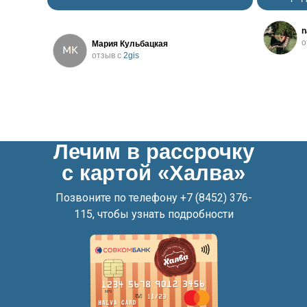
n
о
Мария Кульбацкая
отзыв с
2gis
Лечим в рассрочку
с картой «Халва»
Позвоните по телефону
+7 (8452) 376-
115
, чтобы узнать подробности