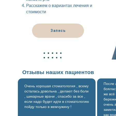
Расскажем о вариантах лечения и
стоимости
Запись
Отзывы наших пациентов
После 
Очень хорошая стоматология , всему
боялас
осталась довольна , делают без боли
же всё
, шикарные врачи , спасибо за все ,
бережн
если надо будет идти в стоматологию
очень 
пойду только в жемчужину !
замети
как ро