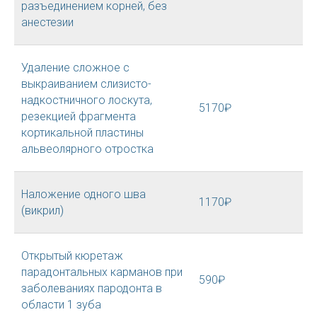
разъединением корней, без
анестезии
Удаление сложное с
выкраиванием слизисто-
надкостничного лоскута,
5170₽
резекцией фрагмента
кортикальной пластины
альвеолярного отростка
Наложение одного шва
1170₽
(викрил)
Открытый кюретаж
парадонтальных карманов при
590₽
заболеваниях пародонта в
области 1 зуба