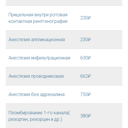
Прицельная внутри ротовая
230₽
контактная рентгенография
Анестезия аппликационная
230₽
Анестезия инфильтрационная
630₽
Анестезия проводниковая
662₽
Анестезия без адреналина
750₽
Пломбирование 1-го канала(
380₽
резортин, резорцин и др.)