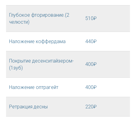
Глубокое фторирование.(2
510₽
челюсти)
Наложение коффердама
440₽
Покрытие десенситайзером-
400₽
(1зуб)
Наложение оптрагейт
400₽
Ретракция десны
220₽