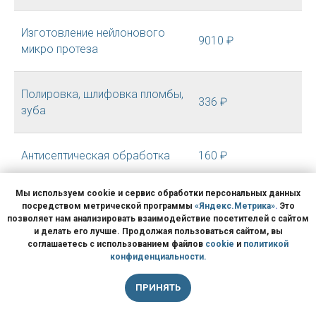
Изготовление нейлонового
9010 ₽
микро протеза
Полировка, шлифовка пломбы,
336 ₽
зуба
Антисептическая обработка
160 ₽
Мы используем cookie и сервис обработки персональных данных
Изготовление пластмассовой
посредством метрической программы
«Яндекс.Метрика»
.
Это
временной коронки на
позволяет нам анализировать взаимодействие посетителей с сайтом
фрезерном станке CAD-CAM
714 ₽
и делать его лучше. Продолжая пользоваться сайтом, вы
соглашаетесь с использованием файлов
cookie
и
политикой
(для проверки прикуса, формы
конфиденциальности.
зуба)
ПРИНЯТЬ
Изготовление коронки (зуба)