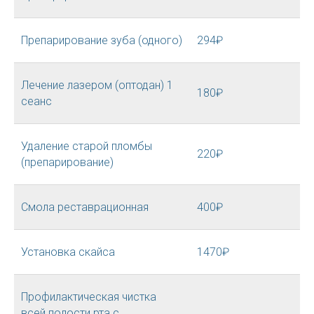
Препарирование зуба (одного)
294₽
Лечение лазером (оптодан) 1
180₽
сеанс
Удаление старой пломбы
220₽
(препарирование)
Смола реставрационная
400₽
Установка скайса
1470₽
Профилактическая чистка
всей полости рта с