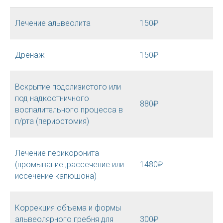
Лечение альвеолита
150₽
Дренаж
150₽
Вскрытие подслизистого или
под надкостничного
880₽
воспалительного процесса в
п/рта (периостомия)
Лечение перикоронита
(промывание ,рассечение или
1480₽
иссечение капюшона)
Коррекция объема и формы
альвеолярного гребня для
300₽